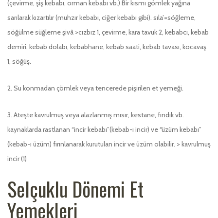
(çevirme, şiş kebabı, orman kebabı vb.) Bir kısmı gömlek yağına
sarılarak kızartılır (muhzır kebabı, ciğer kebabı gibi). sıla’=söğleme,
söğülme süğleme şivâ >cızbız 1, çevirme, kara tavuk 2, kebabcı, kebab
demiri, kebab dolabı, kebabhane, kebab saati, kebab tavası, kocavaş
1, söğüş.
2. Su konmadan çömlek veya tencerede pişirilen et yemeği.
3. Ateşte kavrulmuş veya alazlanmış mısır, kestane, fındık vb.
kaynaklarda rastlanan “incir kebabı”(kebab-ı incir) ve “üzüm kebabı”
(kebab-ı üzüm) fırınlanarak kurutulan incir ve üzüm olabilir. > kavrulmuş
incir (1)
Selçuklu Dönemi Et
Yemekleri