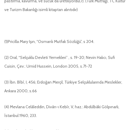
pastırma, kavurma, ve sucuk da üretiliyordu(7). (Türk Mutfağı, TC Kültür
ve Turizm Bakanlığı isimli kitaptan alıntıdır)
(1)Pricilla Mary Işın, “Osmanlı Mutfak Sözlüğü”, s 204.
(2) Oral, “Selçuklu Devleti Yemekleri” , s. 19-20; Nevin Halıcı, Sufi
Cuisin, Çev.: Umid Hussein, London 2005, s.71-72
(3) İbn. Bîbî, I, 456; Erdoğan Merçil, Türkiye Selçuklularında Meslekler,
Ankara 2000, s.66
(4) Mevlana Celâleddin, Divân-ı Kebîr, V, haz.: Abdülbâki Gölpınarlı,
İstanbul 1960, 233.