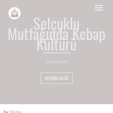
Selçuklu
Mutfağında Kebap
Kültürü
05/09/2024
DILRUBA BLOG
by
Dilruba