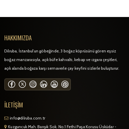
HAKKIMIZDA
Dilruba, İstanbul’un göbeğinde, 3 boğaz köprüsünü gören eşsiz
boğaz manzarasıyla, açık büfe kahvaltı, kebap ve ızgara çeşitleri,
açık alanda boğaza karşı semaverle çay keyfini sizlerle buluşturur.
İLETIŞIM
info@dilruba.com.tr
Kuzguncuk Mah. Barışık Sok. No.1 Fethi Paşa Korusu Üsküdar -