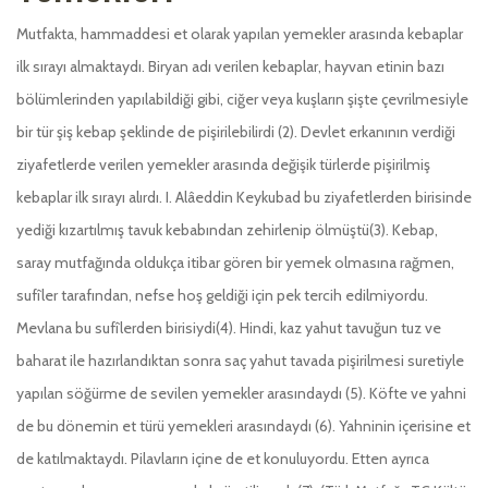
Mutfakta, hammaddesi et olarak yapılan yemekler arasında kebaplar
ilk sırayı almaktaydı. Biryan adı verilen kebaplar, hayvan etinin bazı
bölümlerinden yapılabildiği gibi, ciğer veya kuşların şişte çevrilmesiyle
bir tür şiş kebap şeklinde de pişirilebilirdi (2). Devlet erkanının verdiği
ziyafetlerde verilen yemekler arasında değişik türlerde pişirilmiş
kebaplar ilk sırayı alırdı. I. Alâeddin Keykubad bu ziyafetlerden birisinde
yediği kızartılmış tavuk kebabından zehirlenip ölmüştü(3). Kebap,
saray mutfağında oldukça itibar gören bir yemek olmasına rağmen,
sufîler tarafından, nefse hoş geldiği için pek tercih edilmiyordu.
Mevlana bu sufîlerden birisiydi(4). Hindi, kaz yahut tavuğun tuz ve
baharat ile hazırlandıktan sonra saç yahut tavada pişirilmesi suretiyle
yapılan söğürme de sevilen yemekler arasındaydı (5). Köfte ve yahni
de bu dönemin et türü yemekleri arasındaydı (6). Yahninin içerisine et
de katılmaktaydı. Pilavların içine de et konuluyordu. Etten ayrıca