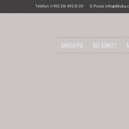
Telefon: (+90) 216 492 15 00
E-Posta:
info@dilruba.
ANASAYFA
BİZ KİMİZ?