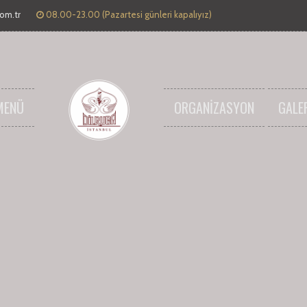
com.tr
08.00-23.00 (Pazartesi günleri kapalıyız)
MENÜ
ORGANIZASYON
GALE