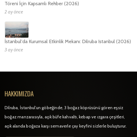
Töreni İçin Kapsamlı Rehber (2026)
2 ay önce
İstanbul'da Kurumsal Etkinlik Mekanı: Dilruba Istanbul (2026)
3 ay önce
HAKKIMIZDA
Dilruba, İstanbul’un göbeğinde, 3 boğaz köprüsünü gören eşsiz
boğaz manzarasıyla, açık büfe kahvaltı, kebap ve ızgara çeşitleri,
açık alanda boğaza karşı semaverle çay keyfini sizlerle buluşturur.