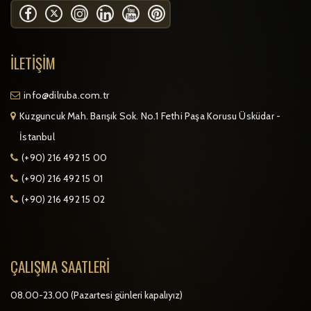
İLETIŞIM
info@dilruba.com.tr
Kuzguncuk Mah. Barışık Sok. No.1 Fethi Paşa Korusu Üsküdar -
İstanbul
(+90) 216 492 15 00
(+90) 216 492 15 01
(+90) 216 492 15 02
ÇALIŞMA SAATLERI
08.00-23.00 (Pazartesi günleri kapalıyız)