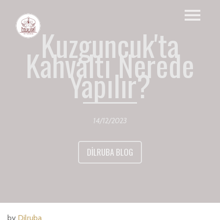
Kuzguncuk'ta
Kahvaltı Nerede
Yapılır?
14/12/2023
DILRUBA BLOG
by
Dilruba